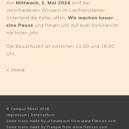
Am
Mittwoch, 1. Mai 2024
sind bei
verschiedenen Winzern im Liechtensteiner
Unterland die Keller offen.
Wir machen heuer
eine Pause
und freuen uns auf euer kommen im
nächsten Jahr.
Die Besuchszeit ist zwischen 11.00 und 18.00
Uhr.
< Home
©
Campus Rheni
2026
Impressum
|
Datenschutz
Some Icons made by
ultimatearm
from
www.flaticon.com
Some Icons made by
Freepik
from
www.flaticon.com